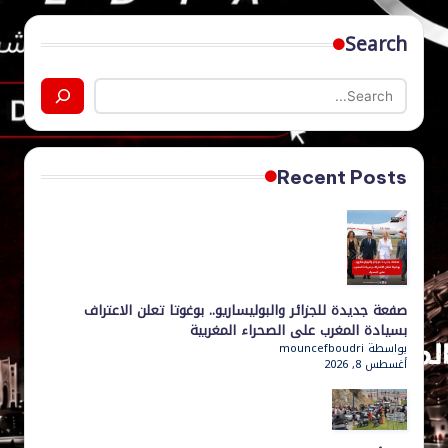
d
من
خلال
Search
ia
تغطية
إخبارية
دقيقة
وموثوقة
في
مختلف
Recent Posts
المجالات
السياسية،
الاجتماعية،
الرياضية
والثقافية.
نحرص
صفعة جديدة للجزائر والبوليساريو.. بوغوتا تعلن الاعتراف
بسيادة المغرب على الصحراء المغربية
على
بواسطة mouncefboudri
نقل
أغسطس 8, 2026
الخبر
بموضوعية
واحترافية،
مع