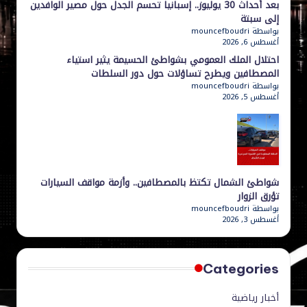
بعد أحداث 30 يوليوز.. إسبانيا تحسم الجدل حول مصير الوافدين
احترام
إلى سبتة
مبادئ
بواسطة mouncefboudri
أغسطس 6, 2026
المصداقية
احتلال الملك العمومي بشواطئ الحسيمة يثير استياء
وسرعة
المصطافين ويطرح تساؤلات حول دور السلطات
المعلومة،
بواسطة mouncefboudri
لنكون
أغسطس 5, 2026
دائمًا
قريبين
من
القارئ
أينما
شواطئ الشمال تكتظ بالمصطافين.. وأزمة مواقف السيارات
كان.
تؤرق الزوار
بواسطة mouncefboudri
أغسطس 3, 2026
Categories
أخبار رياضية